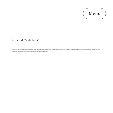
Menü
Wir sind für dich da!
Unser Team ist verfügbar und bereit, mit dir in Kontakt zu treten – ob du eine Frage hast, Unterstützung benötigst oder herausfinden möchtest, wie
wir zusammenarbeiten können. Kontaktiere uns noch heute!